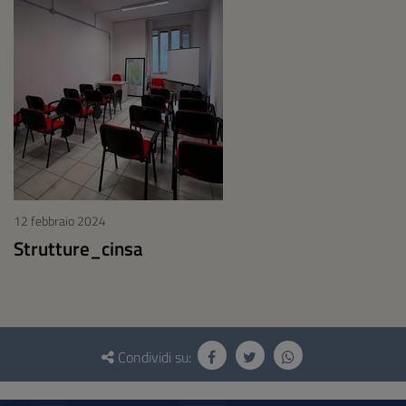
12 febbraio 2024
Strutture_cinsa
Questionario
e
Condividi su:
social