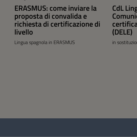
ERASMUS: come inviare la
CdL Lin
proposta di convalida e
Comunic
richiesta di certificazione di
certific
livello
(DELE)
Lingua spagnola in ERASMUS
in sostituzi
Questionario
e