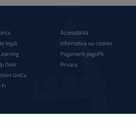
brica
Accessibilità
e legali
Informativa sui cookies
Learning
Pagamenti pagoPA
lp Desk
Privacy
stieni UniCa
-Fi