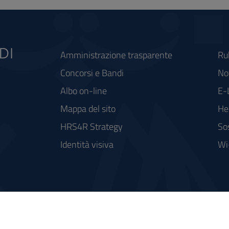
Amministrazione trasparente
Ru
Concorsi e Bandi
Not
Albo on-line
E-
Mappa del sito
He
HRS4R Strategy
So
Identità visiva
Wi