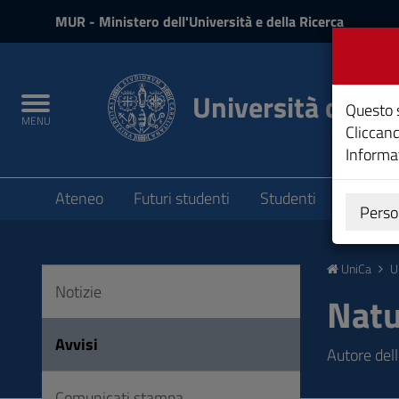
MIUR
MUR
- Ministero dell'Università e della Ricerca
e
Accedi
Università degli 
Toggle
Questo s
MENU
navigation
Cliccand
Informat
Submenu
Ateneo
Futuri studenti
Studenti
Laureat
Perso
Vai
al
UniCa
U
Contenuto
Notizie
Vai
Natu
alla
navigazione
Avvisi
Autore del
del
sito
Comunicati stampa