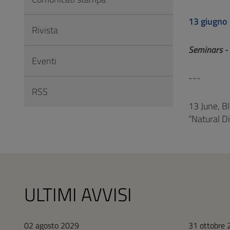
Vai
al
13 giugno
Rivista
Footer
Seminars -
Eventi
---
RSS
13 June, B
“Natural D
ULTIMI AVVISI
02 agosto 2029
31 ottobre