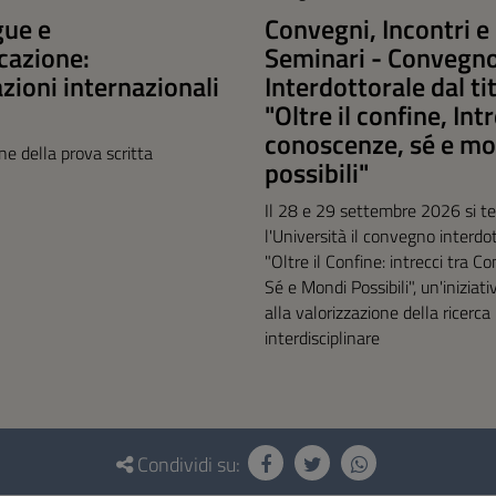
gue e
Convegni, Incontri e
azione:
Seminari - Convegn
azioni internazionali
Interdottorale dal ti
"Oltre il confine, Int
conoscenze, sé e mo
one della prova scritta
possibili"
Il 28 e 29 settembre 2026 si te
l'Università il convegno interdo
"Oltre il Confine: intrecci tra C
Sé e Mondi Possibili", un'iniziat
alla valorizzazione della ricerca
interdisciplinare
Condividi su: