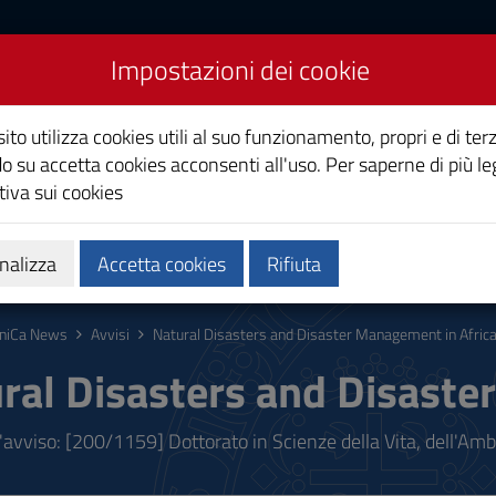
Impostazioni dei cookie
Studi di Cagliari
ito utilizza cookies utili al suo funzionamento, propri e di terz
o su accetta cookies acconsenti all'uso. Per saperne di più le
iva sui cookies
i
Ricerca
Società e territorio
nalizza
Accetta cookies
Rifiuta
niCa News
Avvisi
Natural Disasters and Disaster Management in Afric
ral Disasters and Disaste
l'avviso: [200/1159] Dottorato in Scienze della Vita, dell'Am