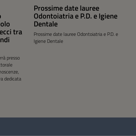
Prossime date lauree
o
Odontoiatria e P.D. e Igiene
tolo
Dentale
recci tra
Prossime date lauree Odontoiatria e P.D. e
ndi
Igiene Dentale
rrà presso
ttorale
onoscenze,
iva dedicata