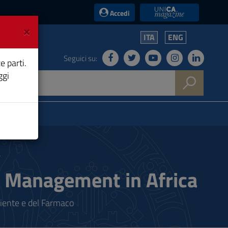
UniCA News
Accedi
×
ITA
ENG
Seguici su:
e parti.
ggi
a
r Management in Africa
biente e del Farmaco