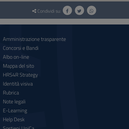
Questionario
e
Condividi su:
social
Amministrazione trasparente
Concorsi e Bandi
Albo on-line
Mappa del sito
HRS4R Strategy
Identità visiva
Rubrica
Note legali
E-Learning
Help Desk
Sostieni UniCa