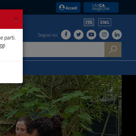
UniCA News
Accedi
×
ITA
ENG
Seguici su:
e parti.
ggi
next