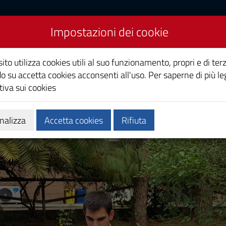
Impostazioni dei cookie
Studi di Cagliari
ito utilizza cookies utili al suo funzionamento, propri e di terz
o su accetta cookies acconsenti all'uso. Per saperne di più le
iva sui cookies
i
Ricerca
Società e territorio
nalizza
Accetta cookies
Rifiuta