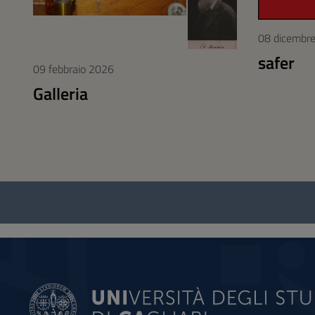
08 dicembr
safer
09 febbraio 2026
Galleria
Questionario
e
social