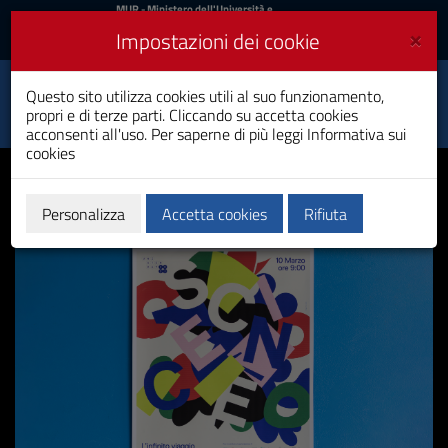
MIUR
MUR
- Ministero dell'Università e
della Ricerca
e
×
Impostazioni dei cookie
UniCA News
Accedi
Accedi
Università degli
Questo sito utilizza cookies utili al suo funzionamento,
Toggle
propri e di terze parti. Cliccando su accetta cookies
Studi di Cagliari
navigation
acconsenti all'uso. Per saperne di più leggi
Informativa sui
cookies
Vai
al
Contenuto
Vai
Personalizza
Accetta cookies
Rifiuta
alla
navigazione
del
sito
Vai
al
Footer