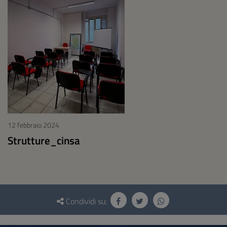
12 febbraio 2024
Strutture_cinsa
Questionario
e
Condividi su:
social