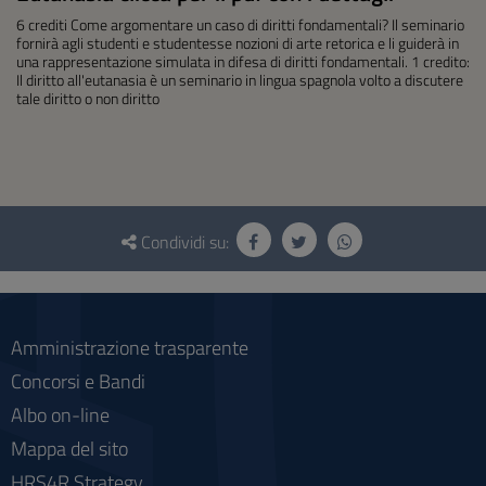
6 crediti Come argomentare un caso di diritti fondamentali? Il seminario
fornirà agli studenti e studentesse nozioni di arte retorica e li guiderà in
una rappresentazione simulata in difesa di diritti fondamentali. 1 credito:
Il diritto all'eutanasia è un seminario in lingua spagnola volto a discutere
tale diritto o non diritto
Questionario
e
Condividi su:
social
Amministrazione trasparente
Concorsi e Bandi
Albo on-line
Mappa del sito
HRS4R Strategy