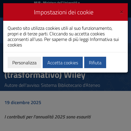
MIUR
MUR
- Ministero dell'Università e
della Ricerca
e
×
Impostazioni dei cookie
UniCA News
Accedi
Accedi
Università degli
Questo sito utilizza cookies utili al suo funzionamento,
Toggle
propri e di terze parti. Cliccando su accetta cookies
Studi di Cagliari
navigation
acconsenti all'uso. Per saperne di più leggi
Informativa sui
cookies
Vai
al
Esaurimento APC per il 2025 -
Contenuto
Contratto read&publish
Vai
Personalizza
Accetta cookies
Rifiuta
alla
(trasformativo) Wiley
navigazione
del
sito
Autore dell'avviso: Sistema Bibliotecario d'Ateneo
Vai
al
Footer
19 dicembre 2025
I contributi per l’annualità 2025 sono esauriti