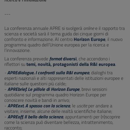
---
La conferenza annuale APRE si svolgerà
online
e il rapporto tra
scienza e società sarà il tema guida dei cinque giorni di
confronto e informazione. Al centro
Horizon Europe
, il nuovo
programma quadro dell’Unione europea per la ricerca e
l’innovazione.
La conferenza prevede
format
diversi
, che accendono i
riflettori su
temi, novità, protagonisti della R&I europea
.
-
APREdialogue. I confronti sulla R&I europea
, dialoghi tra
esperti nazionali e alti rappresentati delle istituzioni europee e
italiane sulle questioni più calde;
-
APREbrief. Le pillole di Horizon Europe
, brevi sessioni
quotidiane sul programma quadro Horizon Europe per
conoscere novità e bandi in arrivo;
-
APREext. A spasso con la scienza
, le
uscite
per andare a
visitare, insieme, alcune delle realtà scientifiche italiane;
-
APREoff. Il bello della scienza
, appuntamenti per (ri)scoprire
come la scienza può diventare bellezza, intrattenimento,
racconto;