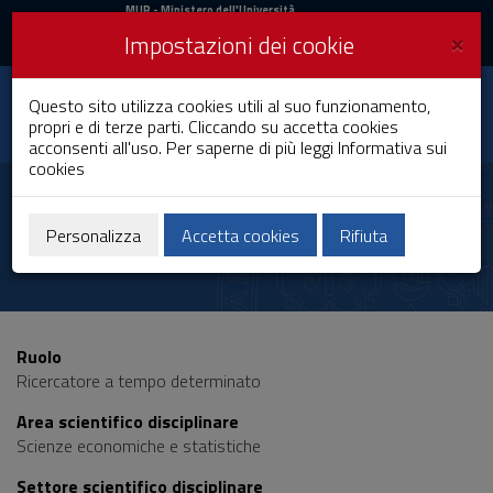
MIUR
MUR
- Ministero dell'Università
e della Ricerca
e
×
Impostazioni dei cookie
UniCA News
Accedi
Accedi
Università degli
Questo sito utilizza cookies utili al suo funzionamento,
Toggle
propri e di terze parti. Cliccando su accetta cookies
Studi di Cagliari
navigation
acconsenti all'uso. Per saperne di più leggi
Informativa sui
cookies
Vai
al
Amir Khorrami
Contenuto
Chokami
Vai
Personalizza
Accetta cookies
Rifiuta
alla
navigazione
del
sito
Vai
Ruolo
al
Ricercatore a tempo determinato
Footer
Area scientifico disciplinare
Scienze economiche e statistiche
Settore scientifico disciplinare