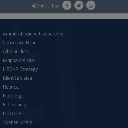
e
Condividi su:
social
Amministrazione trasparente
Concorsi e Bandi
Albo on-line
Mappa del sito
HRS4R Strategy
Identità visiva
Rubrica
Note legali
E-Learning
Help Desk
Sostieni UniCa