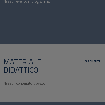
Nessun evento in programma
MATERIALE
Vedi tutti
DIDATTICO
Nessun contenuto trovato
Questionario