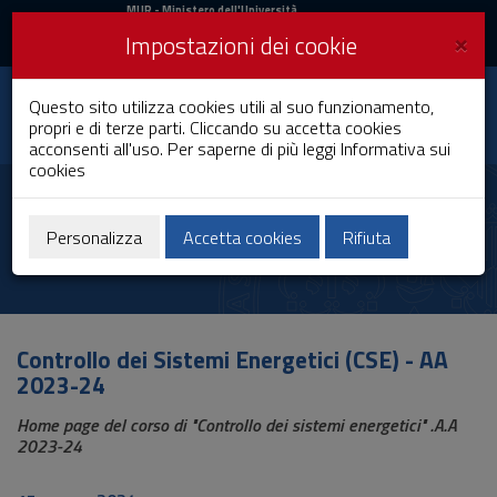
MIUR
MUR
- Ministero dell'Università
e della Ricerca
e
×
Impostazioni dei cookie
UniCA News
Accedi
Accedi
Università degli
Questo sito utilizza cookies utili al suo funzionamento,
Toggle
propri e di terze parti. Cliccando su accetta cookies
Studi di Cagliari
navigation
acconsenti all'uso. Per saperne di più leggi
Informativa sui
cookies
Vai
al
Alessandro Pisano
Contenuto
Vai
Personalizza
Accetta cookies
Rifiuta
alla
navigazione
del
sito
Vai
Controllo dei Sistemi Energetici (CSE) - AA
al
2023-24
Footer
Home page del corso di "Controllo dei sistemi energetici" .A.A
2023-24