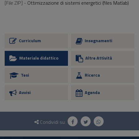
[File ZIP] -
Ottimizzazione di sistemi energetici (files Matlab)
Curriculum
Insegnamenti
Materiale didattico
Altre Attività
Tesi
Ricerca
Avvisi
Agenda
Questionario
e
Condividi su:
social