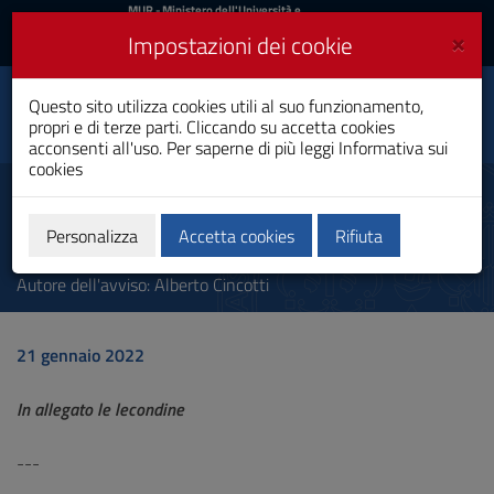
MIUR
MUR
- Ministero dell'Università e
della Ricerca
e
×
Impostazioni dei cookie
UniCA News
Accedi
Accedi
Università degli
Questo sito utilizza cookies utili al suo funzionamento,
Toggle
propri e di terze parti. Cliccando su accetta cookies
Studi di Cagliari
navigation
acconsenti all'uso. Per saperne di più leggi
Informativa sui
cookies
Vai
al
Seminari di prevenzione incendi
Contenuto
e acustica
Vai
Personalizza
Accetta cookies
Rifiuta
alla
navigazione
Autore dell'avviso:
Alberto Cincotti
del
sito
Vai
21 gennaio 2022
al
Footer
In allegato le lecondine
---