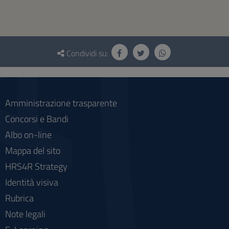
Questionario
e
Condividi su:
social
Amministrazione trasparente
Concorsi e Bandi
Albo on-line
Mappa del sito
HRS4R Strategy
Identità visiva
Rubrica
Note legali