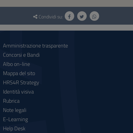
Questionario
e
Condividi su:
social
Amministrazione trasparente
Concorsi e Bandi
Albo on-line
Mappa del sito
HRS4R Strategy
Identità visiva
Rubrica
Note legali
E-Learning
Help Desk