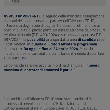
TESE.jpeg
AVVISO IMPORTANTE
: a seguito della mancata assegnazione
di alcuni dei posti riservati ai partner dell'Alleanza EDUC,
l'Università degli Studi di Cagliari ha deciso di offrire, oltre ai
posti in qualità di partecipanti già assegnati come da procedura
relativa al bando (D.R. 499/2024 e successiva riapertura D.R.
597/2024), la
possibilità
ai propri dottorandi
di candidarsi
per
i posti vacanti
in qualità di uditori all'intero programma
dell'evento.
Da oggi, e fino al 24 aprile 2024
, è possibile
inviare la propria candidatura compilando il modulo disponibile
su questo
link
.
Le domande saranno accolte in ordine di arrivo e
il numero
massimo di dottorandi ammessi è pari a 3
.
Nell’ambito dell’Alleanza EDUC sono stati pianificati 3
interessanti eventi denominati “EDUC Talents and
Entrepreneurial Skills in Europe Days” (EDUC TESE Days),