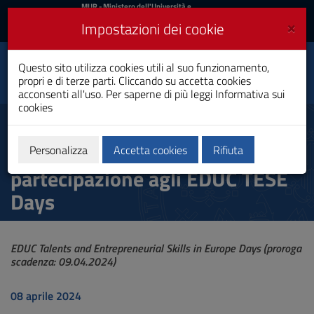
MIUR
MUR
- Ministero dell'Università e
della Ricerca
e
×
Impostazioni dei cookie
UniCA News
Accedi
Accedi
Università degli
Questo sito utilizza cookies utili al suo funzionamento,
Toggle
propri e di terze parti. Cliccando su accetta cookies
Studi di Cagliari
navigation
acconsenti all'uso. Per saperne di più leggi
Informativa sui
cookies
Vai
al
19.03.2024 Selezione
Contenuto
Dottorandi/e per la
Vai
Personalizza
Accetta cookies
Rifiuta
alla
partecipazione agli EDUC TESE
navigazione
del
Days
sito
Vai
al
Footer
EDUC Talents and Entrepreneurial Skills in Europe Days (proroga
scadenza: 09.04.2024)
08 aprile 2024