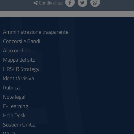
e
Condividi su:
social
Amministrazione trasparente
Concorsi e Bandi
Albo on-line
Mappa del sito
HRS4R Strategy
Identità visiva
Rubrica
Note legali
E-Learning
Help Desk
Sostieni UniCa
Wi-Fi