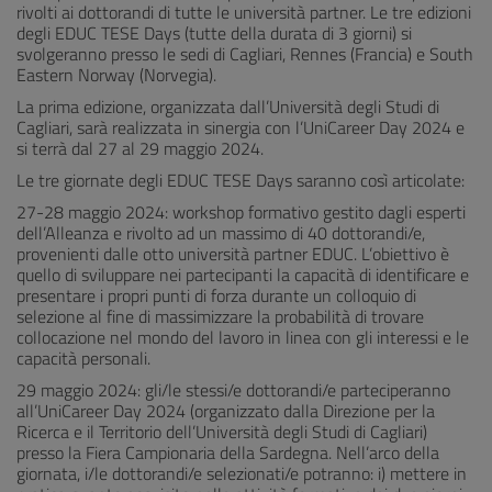
rivolti ai dottorandi di tutte le università partner. Le tre edizioni
degli EDUC TESE Days (tutte della durata di 3 giorni) si
svolgeranno presso le sedi di Cagliari, Rennes (Francia) e South
Eastern Norway (Norvegia).
La prima edizione, organizzata dall’Università degli Studi di
Cagliari, sarà realizzata in sinergia con l’UniCareer Day 2024 e
si terrà dal 27 al 29 maggio 2024.
Le tre giornate degli EDUC TESE Days saranno così articolate:
27-28 maggio 2024: workshop formativo gestito dagli esperti
dell’Alleanza e rivolto ad un massimo di 40 dottorandi/e,
provenienti dalle otto università partner EDUC. L’obiettivo è
quello di sviluppare nei partecipanti la capacità di identificare e
presentare i propri punti di forza durante un colloquio di
selezione al fine di massimizzare la probabilità di trovare
collocazione nel mondo del lavoro in linea con gli interessi e le
capacità personali.
29 maggio 2024: gli/le stessi/e dottorandi/e parteciperanno
all’UniCareer Day 2024 (organizzato dalla Direzione per la
Ricerca e il Territorio dell’Università degli Studi di Cagliari)
presso la Fiera Campionaria della Sardegna. Nell’arco della
giornata, i/le dottorandi/e selezionati/e potranno: i) mettere in