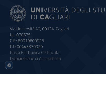
Via Università 40, 09124, Cagliari
tel. 0706751
C.F.: 80019600925
P.I.: 00443370929
Posta Elettronica Certificata
Dichiarazione di Accessibilità
Impostazioni
cookie
Intervento finanziato con riso
Sistema informatico gestionale 