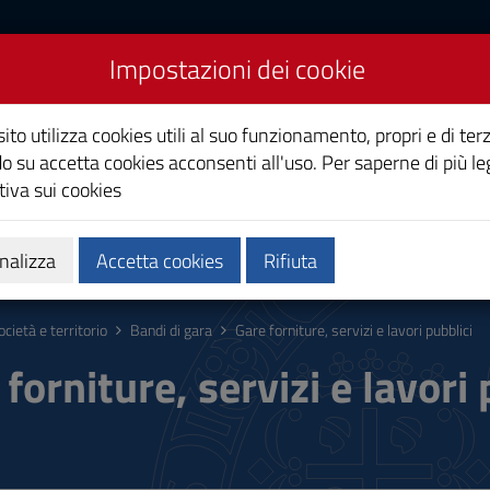
Impostazioni dei cookie
Studi di Cagliari
ito utilizza cookies utili al suo funzionamento, propri e di terz
o su accetta cookies acconsenti all'uso. Per saperne di più le
iva sui cookies
i
Ricerca
Società e territorio
nalizza
Accetta cookies
Rifiuta
ocietà e territorio
Bandi di gara
Gare forniture, servizi e lavori pubblici
forniture, servizi e lavori 