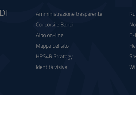
Amministrazione trasparente
Ru
Concorsi e Bandi
Not
Albo on-line
E-
Mappa del sito
He
HRS4R Strategy
So
Identità visiva
Wi
rse FSC - Fondo per lo Sviluppo e la Coesione
integrato a supporto della didattica e della ricerca e potenziamento dei servizi online agli studenti