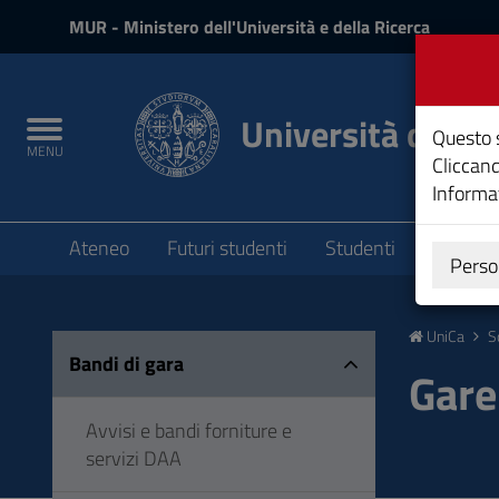
MIUR
MUR
- Ministero dell'Università e della Ricerca
e
Accedi
Università degli 
Toggle
Questo s
MENU
navigation
Cliccand
Informat
Submenu
Ateneo
Futuri studenti
Studenti
Laureat
Perso
Vai
al
UniCa
S
Contenuto
Bandi di gara
Vai
Gare 
alla
navigazione
Avvisi e bandi forniture e
del
servizi DAA
sito