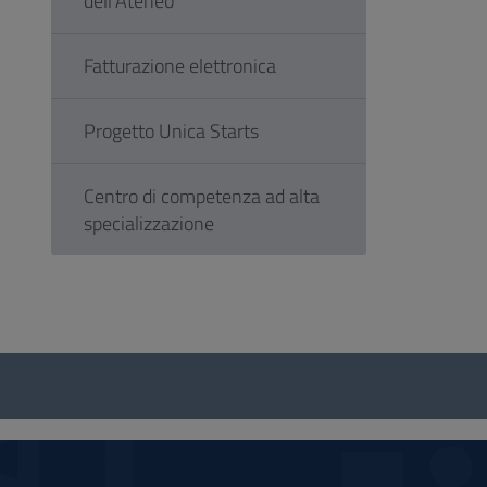
dell'Ateneo
Fatturazione elettronica
Progetto Unica Starts
Centro di competenza ad alta
specializzazione
Questionario
e
social