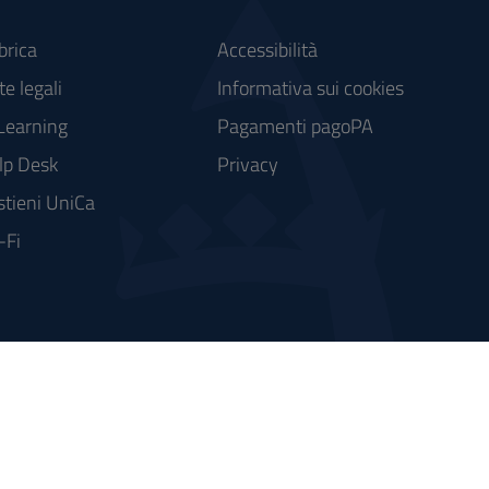
brica
Accessibilità
e legali
Informativa sui cookies
Learning
Pagamenti pagoPA
lp Desk
Privacy
stieni UniCa
-Fi