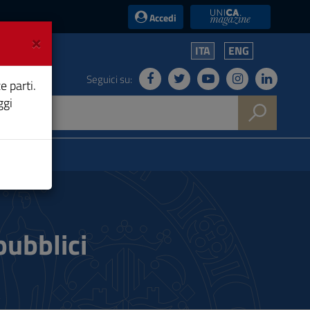
UniCA News
Accedi
×
ITA
ENG
Seguici su:
e parti.
ggi
pubblici