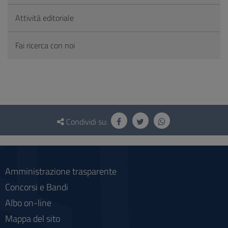
Attività editoriale
Fai ricerca con noi
Questionario
e
Condividi su:
social
Amministrazione trasparente
Concorsi e Bandi
Albo on-line
Mappa del sito