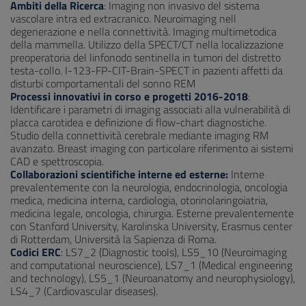
Ambiti della Ricerca
: Imaging non invasivo del sistema
vascolare intra ed extracranico. Neuroimaging nell
degenerazione e nella connettività. Imaging multimetodica
della mammella. Utilizzo della SPECT/CT nella localizzazione
preoperatoria del linfonodo sentinella in tumori del distretto
testa-collo. I-123-FP-CIT-Brain-SPECT in pazienti affetti da
disturbi comportamentali del sonno REM
Processi innovativi in corso e progetti 2016-2018
:
Identificare i parametri di imaging associati alla vulnerabilità di
placca carotidea e definizione di flow-chart diagnostiche.
Studio della connettività cerebrale mediante imaging RM
avanzato. Breast imaging con particolare riferimento ai sistemi
CAD e spettroscopia.
Collaborazioni scientifiche interne ed esterne:
Interne
prevalentemente con la neurologia, endocrinologia, oncologia
medica, medicina interna, cardiologia, otorinolaringoiatria,
medicina legale, oncologia, chirurgia. Esterne prevalentemente
con Stanford University, Karolinska University, Erasmus center
di Rotterdam, Università la Sapienza di Roma.
Codici ERC
: LS7_2 (Diagnostic tools), LS5_10 (Neuroimaging
and computational neuroscience), LS7_1 (Medical engineering
and technology), LS5_1 (Neuroanatomy and neurophysiology),
LS4_7 (Cardiovascular diseases).