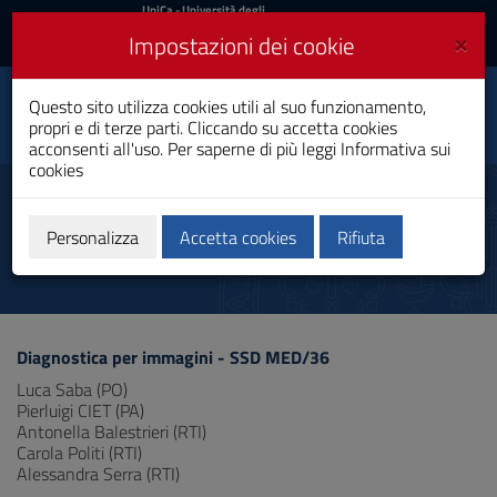
UniCa
UniCa
- Università degli
Studi di Cagliari
e
×
Impostazioni dei cookie
UniCA News
Accedi
Accedi
Dipartimento di Scienze
Questo sito utilizza cookies utili al suo funzionamento,
Toggle
mediche e sanità
propri e di terze parti. Cliccando su accetta cookies
pubblica
navigation
acconsenti all'uso. Per saperne di più leggi
Informativa sui
cookies
Vai
al
Diagnostica per Immagini -
Contenuto
MED/36
Vai
Personalizza
Accetta cookies
Rifiuta
alla
navigazione
del
sito
Vai
Diagnostica per immagini - SSD MED/36
al
Footer
Luca Saba (PO)
Pierluigi CIET (PA)
Antonella Balestrieri (RTI)
Carola Politi (RTI)
Alessandra Serra (RTI)