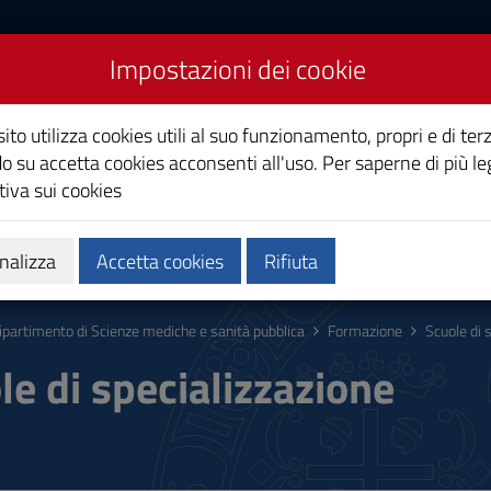
Impostazioni dei cookie
Scienze mediche e sanità
ito utilizza cookies utili al suo funzionamento, propri e di terz
o su accetta cookies acconsenti all'uso. Per saperne di più le
iva sui cookies
zi
Persone
nalizza
Accetta cookies
Rifiuta
ipartimento di Scienze mediche e sanità pubblica
Formazione
Scuole di 
le di specializzazione