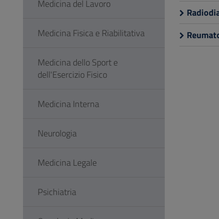
Medicina del Lavoro
Radiodi
Medicina Fisica e Riabilitativa
Reumato
Medicina dello Sport e
dell'Esercizio Fisico
Medicina Interna
Neurologia
Medicina Legale
Psichiatria