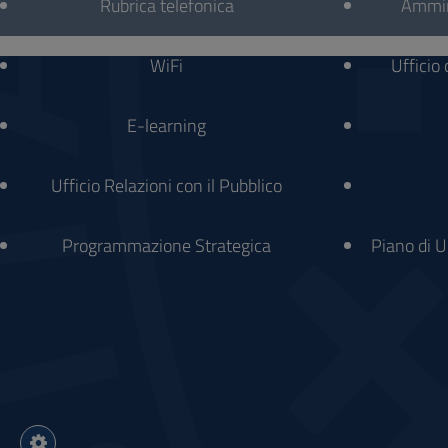
Rubrica telefonica
Ammin
e
Footer
social
WiFi
Ufficio
E-learning
Ufficio Relazioni con il Pubblico
Programmazione Strategica
Piano di 
Impostazioni