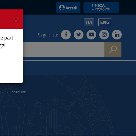
UniCA News
Accedi
×
ITA
ENG
Seguici su:
e parti.
ggi
specializzazione