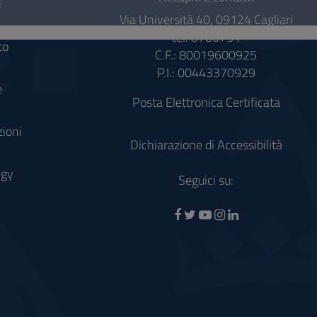
i
Via Università 40, 09124 Cagliari
tel. 0706751
to
C.F.: 80019600925
P.I.: 00443370929
e
Posta Elettronica Certificata
zioni
Dichiarazione di Accessibilità
egy
Seguici su: