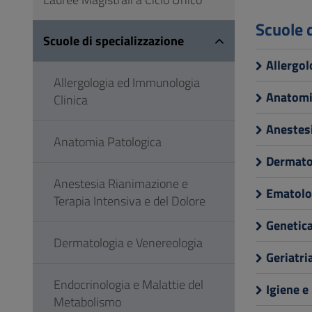
Vai
al
Scuole 
Scuole di specializzazione
Footer
Allergol
Allergologia ed Immunologia
Anatomi
Clinica
Anestesi
Anatomia Patologica
Dermato
Anestesia Rianimazione e
Ematolo
Terapia Intensiva e del Dolore
Genetic
Dermatologia e Venereologia
Geriatri
Endocrinologia e Malattie del
Igiene e
Metabolismo