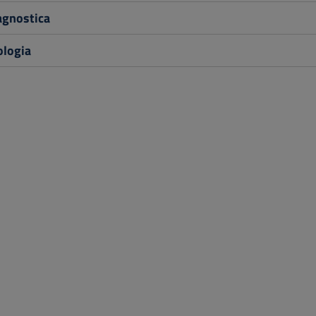
agnostica
logia