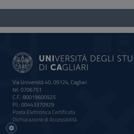
Questionario
e
social
Via Università 40, 09124, Cagliari
tel. 0706751
C.F.: 80019600925
P.I.: 00443370929
Posta Elettronica Certificata
Dichiarazione di Accessibilità
Impostazioni
cookie