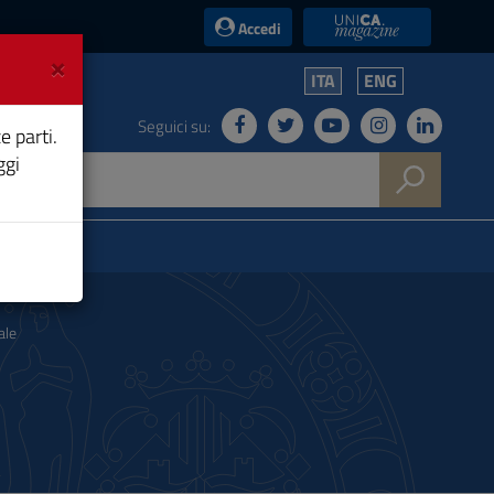
UniCA News
Accedi
×
ITA
ENG
Seguici su:
e parti.
ggi
ale