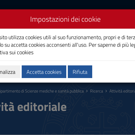
Impostazioni dei cookie
Scienze mediche e sanità
ito utilizza cookies utili al suo funzionamento, propri e di terz
o su accetta cookies acconsenti all'uso. Per saperne di più le
iva sui cookies
zi
Persone
nalizza
Accetta cookies
Rifiuta
ipartimento di Scienze mediche e sanità pubblica
Ricerca
Attività editori
ità editoriale