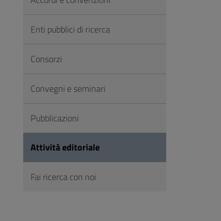
Vai
al
Enti pubblici di ricerca
Footer
Consorzi
Convegni e seminari
Pubblicazioni
Attività editoriale
Fai ricerca con noi