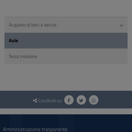
Acquisto di beni e servizi
Aule
Terza missione
Questionario
e
Condividi su:
social
Amministrazione trasparente