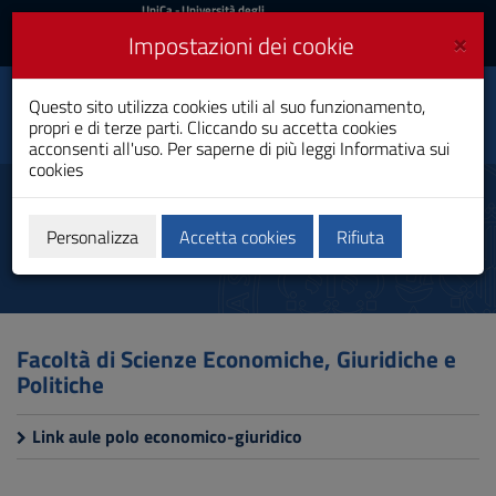
UniCa
UniCa
- Università degli
Studi di Cagliari
e
×
Impostazioni dei cookie
UniCA News
Accedi
Accedi
Questo sito utilizza cookies utili al suo funzionamento,
Dipartimento di
Toggle
propri e di terze parti. Cliccando su accetta cookies
Giurisprudenza
navigation
acconsenti all'uso. Per saperne di più leggi
Informativa sui
cookies
Vai
al
Aule
Contenuto
Vai
Personalizza
Accetta cookies
Rifiuta
alla
navigazione
del
sito
Vai
Facoltà di Scienze Economiche, Giuridiche e
al
Politiche
Footer
Link aule polo economico-giuridico