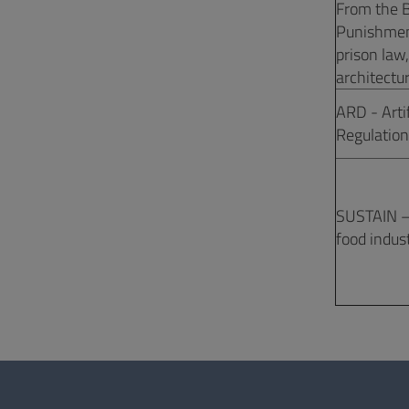
From the B
Punishment
prison law
architectu
ARD - Arti
Regulation
SUSTAIN – 
food indust
Questionario
e