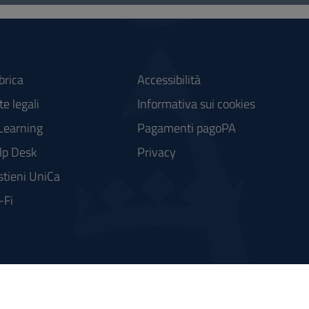
brica
Accessibilità
e legali
Informativa sui cookies
Learning
Pagamenti pagoPA
lp Desk
Privacy
stieni UniCa
-Fi