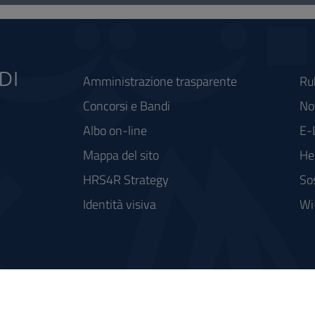
Amministrazione trasparente
Ru
Concorsi e Bandi
Not
Albo on-line
E-
Mappa del sito
He
HRS4R Strategy
So
Identità visiva
Wi