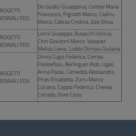
De Giudici Giuseppina, Cortesi Maria
ROGETTI
Francesca, Pignotti Marco, Cadinu
IENNALI FDS
Marco, Cabras Cristina, Izzo Silvia
Lorini Giuseppe, Busacchi Vinicio,
ROGETTI
Chiri Giovanni Marco, Vazquez
IENNALI FDS
Melisa Liana, Loddo Olimpia Giuliana
Onnis Cugia Federico, Corrias
Paoloefisio, Berlinguer Aldo, Ugas
Anna Paola, Camedda Alessandra,
ROGETTI
Piras Elisabetta, Zurru Marco
IENNALI FDS
Luciano, Cappai Federico, Chessa
Corrado, Dore Carlo.