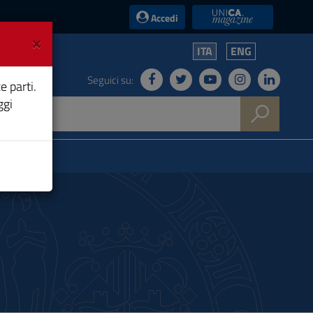
UniCA News
Accedi
×
ITA
ENG
Seguici su:
e parti.
ggi