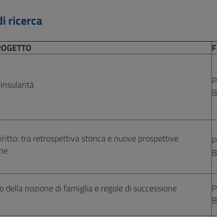
i ricerca
ROGETTO
F
P
l'insularità
B
ritto: tra retrospettiva storica e nuove prospettive
P
he
B
della nozione di famiglia e regole di successione
P
B