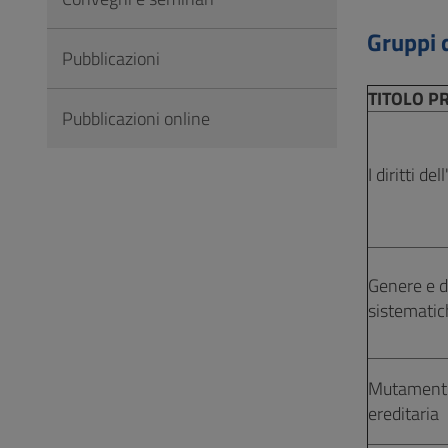
Vai
al
Gruppi d
Pubblicazioni
Footer
TITOLO P
Pubblicazioni online
I diritti del
Genere e di
sistematic
Mutamento 
ereditaria