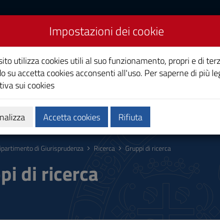
Impostazioni dei cookie
Giurisprudenza
ito utilizza cookies utili al suo funzionamento, propri e di terz
o su accetta cookies acconsenti all'uso. Per saperne di più le
iva sui cookies
zi
Persone
nalizza
Accetta cookies
Rifiuta
ipartimento di Giurisprudenza
Ricerca
Gruppi di ricerca
pi di ricerca