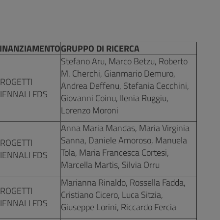
INANZIAMENTO
GRUPPO DI RICERCA
Stefano Aru, Marco Betzu, Roberto
M. Cherchi, Gianmario Demuro,
ROGETTI
Andrea Deffenu, Stefania Cecchini,
IENNALI FDS
Giovanni Coinu, Ilenia Ruggiu,
Lorenzo Moroni
Anna Maria Mandas, Maria Virginia
Sanna, Daniele Amoroso, Manuela
ROGETTI
Tola, Maria Francesca Cortesi,
IENNALI FDS
Marcella Martis, Silvia Orru
Marianna Rinaldo, Rossella Fadda,
ROGETTI
Cristiano Cicero, Luca Sitzia,
IENNALI FDS
Giuseppe Lorini, Riccardo Fercia