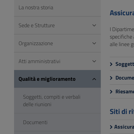
Vai
La nostra storia
al
Assicura
Footer
Sede e Strutture
I Dipartime
specifiche 
Organizzazione
alle linee 
Atti amministrativi
Soggetti
Docume
Qualità e miglioramento
Riesame
Soggetti, compiti e verbali
delle riunioni
Siti di 
Documenti
Assicura