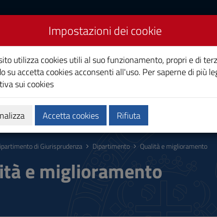
Impostazioni dei cookie
Giurisprudenza
ito utilizza cookies utili al suo funzionamento, propri e di terz
o su accetta cookies acconsenti all'uso. Per saperne di più le
iva sui cookies
zi
Persone
nalizza
Accetta cookies
Rifiuta
ipartimento di Giurisprudenza
Dipartimento
Qualità e miglioramento
ità e miglioramento