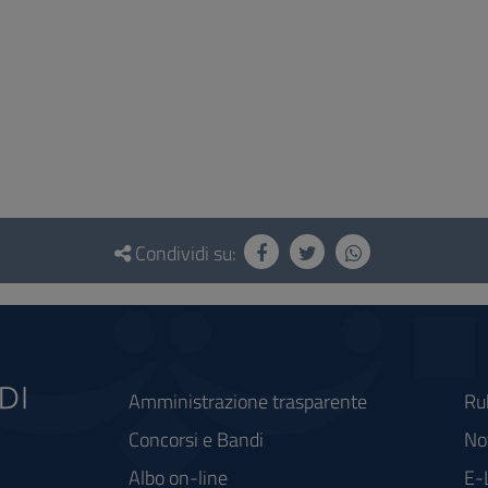
Condividi su:
Amministrazione trasparente
Ru
Concorsi e Bandi
Not
Albo on-line
E-