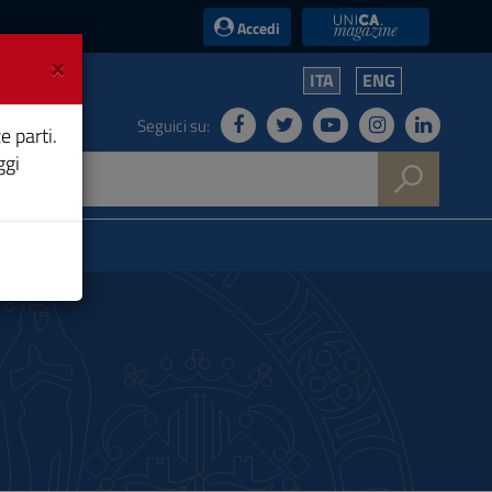
UniCA News
Accedi
×
ITA
ENG
Seguici su:
e parti.
ggi