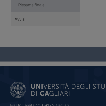
Riesame finale
Avvisi
Questionario
e
social
Via Università 40, 09124, Cagliari