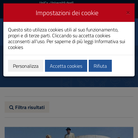
UniCa
UniCa
- Università degli
Studi di Cagliari
e
×
Impostazioni dei cookie
UniCA News
Accedi
Accedi
Questo sito utilizza cookies utili al suo funzionamento,
Architettura
Toggle
propri e di terze parti. Cliccando su accetta cookies
Laurea Magistrale
navigation
acconsenti all'uso. Per saperne di più leggi
Informativa sui
cookies
Vai
al
Aule informatiche
Contenuto
Vai
Personalizza
Accetta cookies
Rifiuta
alla
navigazione
del
sito
Vai
al
Footer
Filtra risultati