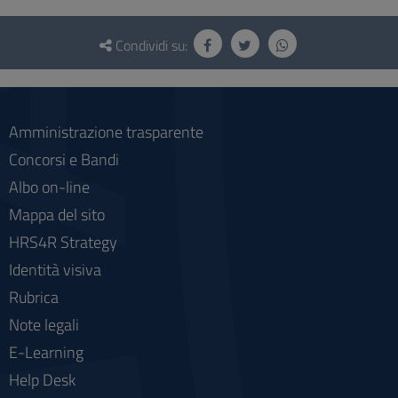
Questionario
e
Condividi su:
social
Amministrazione trasparente
Concorsi e Bandi
Albo on-line
Mappa del sito
HRS4R Strategy
Identità visiva
Rubrica
Note legali
E-Learning
Help Desk