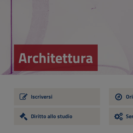
Vai
al
Footer
Architettura
Iscriversi
Ori
Diritto allo studio
Ser