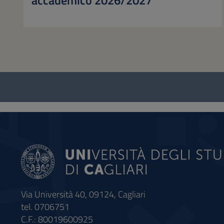
accademico 2026/2027
Questionario
e
social
Via Università 40, 09124, Cagliari
tel. 0706751
C.F.: 80019600925