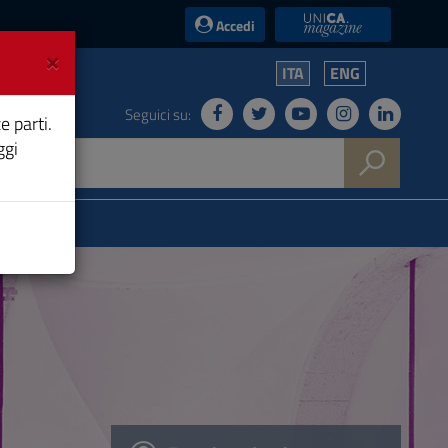
UniCA News
Accedi
×
ITA
ENG
Seguici su:
e parti.
ggi