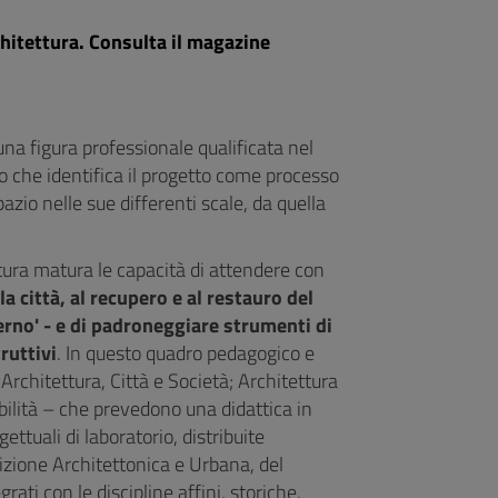
rchitettura. Consulta il magazine
na figura professionale qualificata nel
o che identifica il progetto come processo
pazio nelle sue differenti scale, da quella
tura matura le capacità di attendere con
 città, al recupero e al restauro del
erno' - e di padroneggiare strumenti di
ruttivi
. In questo quadro pedagogico e
- Architettura, Città e Società; Architettura
bilità – che prevedono una didattica in
ttuali di laboratorio, distribuite
izione Architettonica e Urbana, del
ati con le discipline affini, storiche,