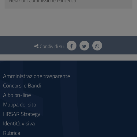
Relazioni Commissione Paritetica
Questionario
e
Condividi su:
social
Amministrazione trasparente
Concorsi e Bandi
Albo on-line
Mappa del sito
HRS4R Strategy
Identità visiva
Rubrica