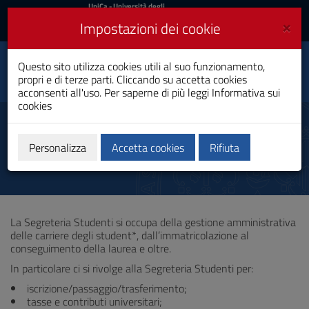
UniCa
UniCa
- Università degli
Studi di Cagliari
e
×
Impostazioni dei cookie
UniCA News
Accedi
Accedi
Questo sito utilizza cookies utili al suo funzionamento,
Fisica
Toggle
propri e di terze parti. Cliccando su accetta cookies
Laurea Magistrale
navigation
acconsenti all'uso. Per saperne di più leggi
Informativa sui
cookies
Vai
al
Segreteria studenti
Contenuto
Vai
Personalizza
Accetta cookies
Rifiuta
alla
navigazione
del
sito
Vai
La Segreteria Studenti si occupa della gestione amministrativa
al
delle carriere degli student*, dall’immatricolazione al
Footer
conseguimento della laurea e oltre.
In particolare ci si rivolge alla Segreteria Studenti per:
iscrizione/passaggio/trasferimento;
tasse e contributi universitari;