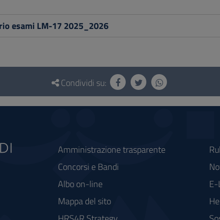
rio esami LM-17 2025_2026
Condividi su:
Amministrazione trasparente
Ru
Concorsi e Bandi
Not
Albo on-line
E-
Mappa del sito
He
HRS4R Strategy
So