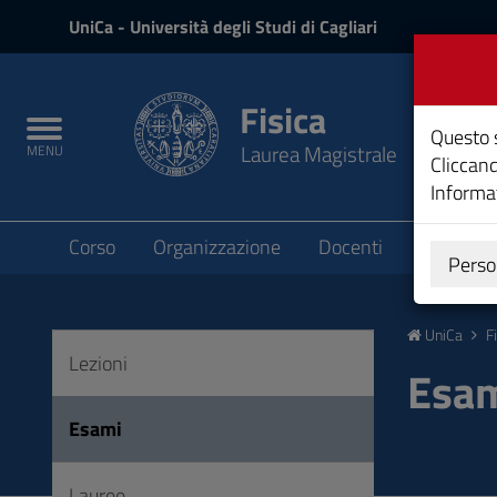
UniCa
UniCa
- Università degli Studi di Cagliari
e
Accedi
Fisica
Toggle
Questo s
Laurea Magistrale
MENU
navigation
Cliccand
Informat
Submenu
Corso
Organizzazione
Docenti
Didattica
Perso
Vai
al
UniCa
F
Contenuto
Lezioni
Vai
Esa
alla
navigazione
Esami
del
sito
Lauree