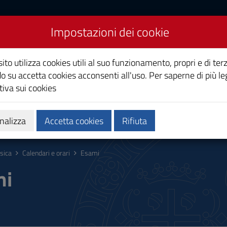
Impostazioni dei cookie
ito utilizza cookies utili al suo funzionamento, propri e di terz
o su accetta cookies acconsenti all'uso. Per saperne di più le
iva sui cookies
Calendari e orari
Qualità e miglioramento
nalizza
Accetta cookies
Rifiuta
isica
Calendari e orari
Esami
mi