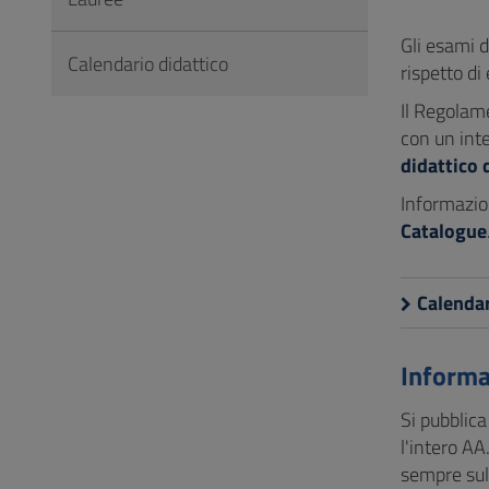
Vai
al
Gli esami d
Calendario didattico
Footer
rispetto di
Il Regolam
con un inte
didattico 
Informazion
Catalogue
Calendar
Informa
Si pubblica
l'intero AA
sempre sul 