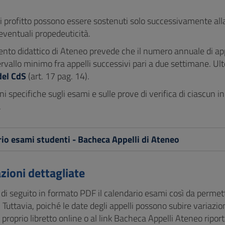
i profitto possono essere sostenuti solo successivamente alla
 eventuali propedeuticità.
ento didattico di Ateneo prevede che il numero annuale di app
rvallo minimo fra appelli successivi pari a due settimane. Ult
del CdS
(art. 17 pag. 14).
i specifiche sugli esami e sulle prove di verifica di ciascun
.
io esami studenti - Bacheca Appelli di Ateneo
zioni dettagliate
 di seguito in formato PDF il calendario esami così da permet
. Tuttavia, poiché le date degli appelli possono subire variazion
proprio libretto online o al link Bacheca Appelli Ateneo ripor