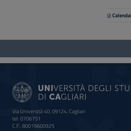
Calenda
Questionario
e
social
Via Università 40, 09124, Cagliari
tel. 0706751
C.F.: 80019600925