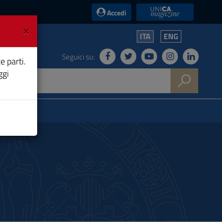
UniCA News
Accedi
×
ITA
ENG
Seguici su:
e parti.
ggi