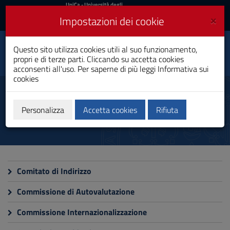
UniCa
UniCa
- Università degli
Studi di Cagliari
e
×
Impostazioni dei cookie
UniCA News
Accedi
Accedi
Questo sito utilizza cookies utili al suo funzionamento,
Fisica
Toggle
propri e di terze parti. Cliccando su accetta cookies
Laurea Magistrale
navigation
acconsenti all'uso. Per saperne di più leggi
Informativa sui
cookies
Vai
al
Commissioni
Contenuto
Vai
Personalizza
Accetta cookies
Rifiuta
alla
navigazione
del
sito
Vai
al
Comitato di Indirizzo
Footer
Commissione di Autovalutazione
Commissione Internazionalizzazione