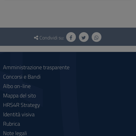
Questionario
e
Condividi su:
social
Amministrazione trasparente
Concorsi e Bandi
Albo on-line
Mappa del sito
HRS4R Strategy
Identità visiva
Rubrica
Note legali