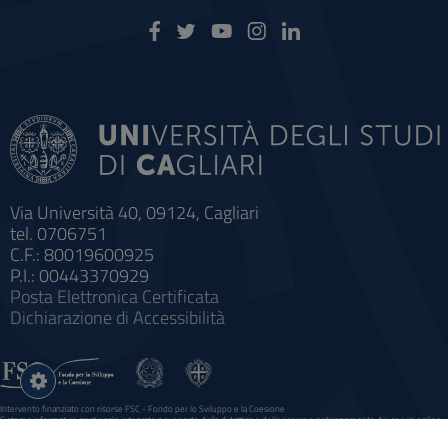
Via Università 40, 09124, Cagliari
tel. 0706751
C.F.: 80019600925
P.I.: 00443370929
Posta Elettronica Certificata
Dichiarazione di Accessibilità
Impostazioni
cookie
Intervento finanziato con risorse FSC - Fondo per lo Sviluppo e la Coesione
Sistema informatico gestionale integrato a supporto della didattica e della ricerca e potenziamento dei servizi online
agli studenti