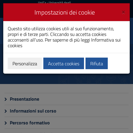
UniCa
UniCa
- Università degli
Studi di Cagliari
e
×
Impostazioni dei cookie
UniCA News
Accedi
Accedi
Questo sito utilizza cookies utili al suo funzionamento,
Fisica
Toggle
propri e di terze parti. Cliccando su accetta cookies
Laurea Magistrale
navigation
acconsenti all'uso. Per saperne di più leggi
Informativa sui
cookies
Vai
al
Corso
Contenuto
Vai
Personalizza
Accetta cookies
Rifiuta
alla
navigazione
del
sito
Vai
al
Presentazione
Footer
Informazioni sul corso
Percorso formativo