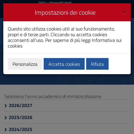
UniCa
UniCa
- Università degli
Studi di Cagliari
e
×
Impostazioni dei cookie
UniCA News
Accedi
Accedi
Questo sito utilizza cookies utili al suo funzionamento,
Fisica
Toggle
propri e di terze parti. Cliccando su accetta cookies
Laurea Magistrale
navigation
acconsenti all'uso. Per saperne di più leggi
Informativa sui
cookies
Vai
al
Insegnamenti
Contenuto
Vai
Personalizza
Accetta cookies
Rifiuta
alla
navigazione
del
sito
Vai
Seleziona l'anno accademico di immatricolazione:
al
Footer
2026/2027
2025/2026
2024/2025