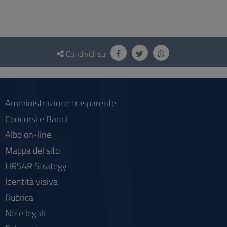
Questionario
e
Condividi su:
social
Amministrazione trasparente
Concorsi e Bandi
Albo on-line
Mappa del sito
HRS4R Strategy
Identità visiva
Rubrica
Note legali