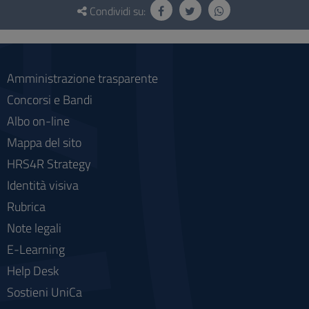
e
Condividi su:
social
Amministrazione trasparente
Concorsi e Bandi
Albo on-line
Mappa del sito
HRS4R Strategy
Identità visiva
Rubrica
Note legali
E-Learning
Help Desk
Sostieni UniCa