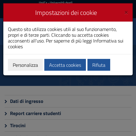
UniCa
UniCa
- Università degli
Studi di Cagliari
e
×
Impostazioni dei cookie
UniCA News
Accedi
Accedi
Questo sito utilizza cookies utili al suo funzionamento,
Fisica
Toggle
propri e di terze parti. Cliccando su accetta cookies
Laurea
navigation
acconsenti all'uso. Per saperne di più leggi
Informativa sui
cookies
Vai
al
Monitoraggio
Contenuto
Vai
Personalizza
Accetta cookies
Rifiuta
alla
navigazione
del
sito
Vai
al
Dati di ingresso
Footer
Report carriere studenti
Tirocini