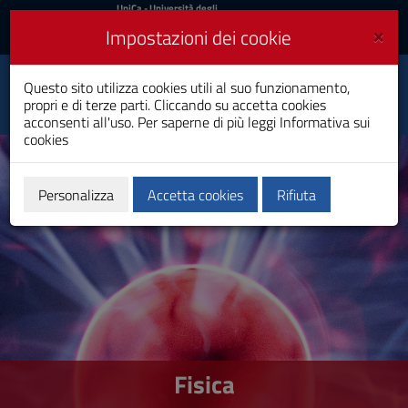
UniCa
UniCa
- Università degli
Studi di Cagliari
e
×
Impostazioni dei cookie
UniCA News
Accedi
Accedi
Questo sito utilizza cookies utili al suo funzionamento,
Fisica
Toggle
propri e di terze parti. Cliccando su accetta cookies
Laurea
navigation
acconsenti all'uso. Per saperne di più leggi
Informativa sui
cookies
Vai
al
Contenuto
Vai
Personalizza
Accetta cookies
Rifiuta
alla
navigazione
del
sito
Vai
al
Footer
Fisica