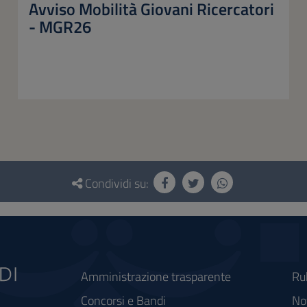
Avviso Mobilità Giovani Ricercatori
- MGR26
Condividi su:
Amministrazione trasparente
Ru
Concorsi e Bandi
Not