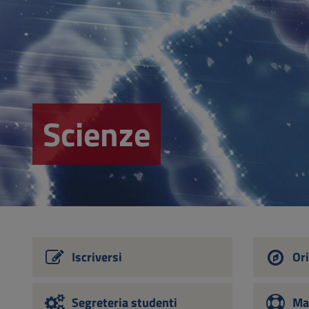
Vai
al
Footer
Scienze
Iscriversi
Ori
Segreteria studenti
Ma