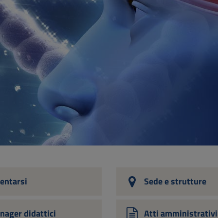
entarsi
Sede e strutture
nager didattici
Atti amministrativi