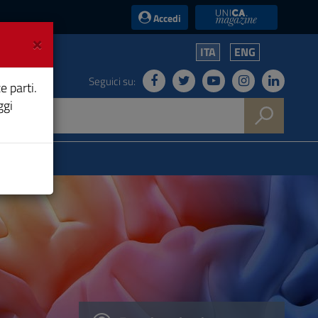
UniCA News
Accedi
×
ITA
ENG
Seguici su:
e parti.
ggi