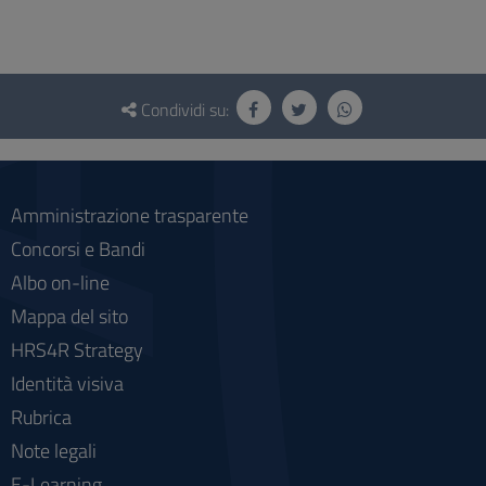
Questionario
e
Condividi su:
social
Amministrazione trasparente
Concorsi e Bandi
Albo on-line
Mappa del sito
HRS4R Strategy
Identità visiva
Rubrica
Note legali
E-Learning