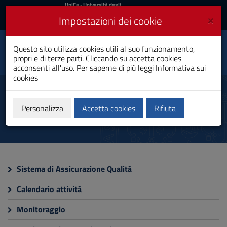
UniCa
UniCa
- Università degli
Studi di Cagliari
e
×
Impostazioni dei cookie
UniCA News
Accedi
Accedi
Questo sito utilizza cookies utili al suo funzionamento,
Fisica
Toggle
propri e di terze parti. Cliccando su accetta cookies
Laurea
navigation
acconsenti all'uso. Per saperne di più leggi
Informativa sui
cookies
Vai
al
Qualità e miglioramento
Contenuto
Vai
Personalizza
Accetta cookies
Rifiuta
alla
navigazione
del
sito
Vai
al
Sistema di Assicurazione Qualità
Footer
Calendario attività
Monitoraggio