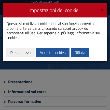
UniCa
UniCa
- Università degli
Studi di Cagliari
e
×
Impostazioni dei cookie
UniCA News
Accedi
Accedi
Questo sito utilizza cookies utili al suo funzionamento,
Fisica
Toggle
propri e di terze parti. Cliccando su accetta cookies
Laurea
navigation
acconsenti all'uso. Per saperne di più leggi
Informativa sui
cookies
Vai
al
Corso
Contenuto
Vai
Personalizza
Accetta cookies
Rifiuta
alla
navigazione
del
sito
Vai
al
Presentazione
Footer
Informazioni sul corso
Percorso formativo