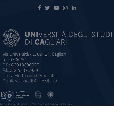
Via Università 40, 09124, Cagliari
tel. 0706751
C.F.: 80019600925
P.I.: 00443370929
Posta Elettronica Certificata
Dichiarazione di Accessibilità
Impostazioni
cookie
Intervento finanziato con risorse FSC - Fondo per lo Sviluppo e la Coesione
Sistema informatico gestionale integrato a supporto della didattica e della ricerca e potenziamento dei servizi online
agli studenti