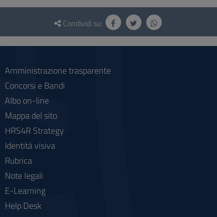
Questionario
e
Condividi su:
social
Amministrazione trasparente
Concorsi e Bandi
Albo on-line
Mappa del sito
HRS4R Strategy
Identità visiva
Rubrica
Note legali
E-Learning
Help Desk