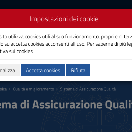
Impostazioni dei cookie
ito utilizza cookies utili al suo funzionamento, propri e di terz
o su accetta cookies acconsenti all'uso. Per saperne di più le
iva sui cookies
Calendari e orari
Qualità e miglioramento
nalizza
Accetta cookies
Rifiuta
isica
Qualità e miglioramento
Sistema di Assicurazione Qualità
ema di Assicurazione Quali