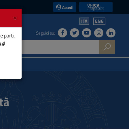
UniCA News
Accedi
×
ITA
ENG
Seguici su:
e parti.
ggi
tà