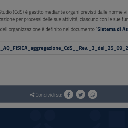
 Studio (CdS) è gestito mediante organi previsti dalle norme vi
zazione per processi delle sue attività, ciascuno con le sue fu
o dell'organizzazione è definito nel documento “
Sistema di As
a_AQ_FISICA_aggregazione_CdS__Rev._3_del_25_09_2
Condividi su: