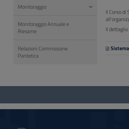
Vai
Monitoraggio
al
Il Corso di
Footer
all'organiz
Monitoraggio Annuale e
Il dettagli
Riesame
Sistem
Relazioni Commissione
Paritetica
Questionario
e
social