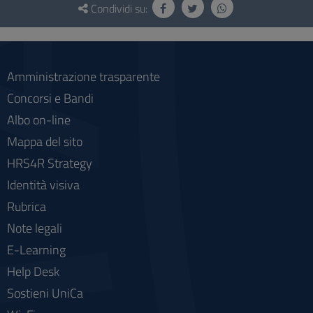
e
Condividi su:
social
Amministrazione trasparente
Concorsi e Bandi
Albo on-line
Mappa del sito
HRS4R Strategy
Identità visiva
Rubrica
Note legali
E-Learning
Help Desk
Sostieni UniCa