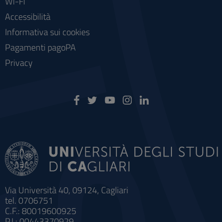
Wi-Fi
Accessibilità
Informativa sui cookies
Pagamenti pagoPA
Privacy
Via Università 40, 09124, Cagliari
tel. 0706751
C.F.: 80019600925
P.I.: 00443370929