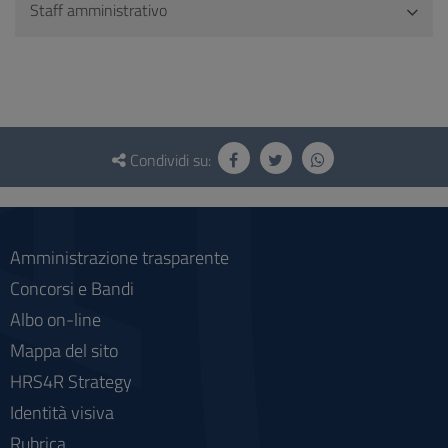
Staff amministrativo
Questionario
e
Condividi su:
social
Amministrazione trasparente
Concorsi e Bandi
Albo on-line
Mappa del sito
HRS4R Strategy
Identità visiva
Rubrica