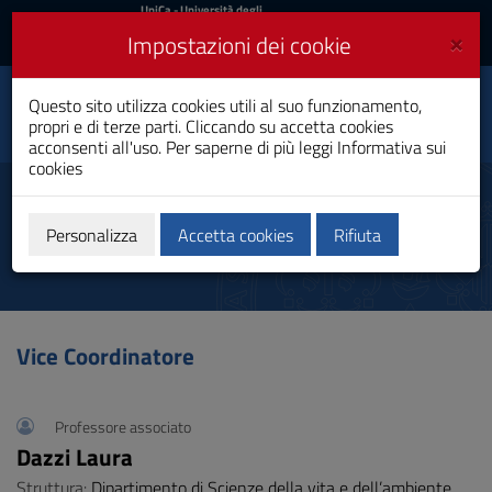
UniCa
UniCa
- Università degli
Studi di Cagliari
e
×
Impostazioni dei cookie
UniCA News
Accedi
Accedi
Questo sito utilizza cookies utili al suo funzionamento,
Biologia
Toggle
propri e di terze parti. Cliccando su accetta cookies
Laurea
navigation
acconsenti all'uso. Per saperne di più leggi
Informativa sui
cookies
Vai
al
Referenti
Contenuto
Vai
Personalizza
Accetta cookies
Rifiuta
alla
navigazione
del
sito
Vai
Vice Coordinatore
al
Footer
Professore associato
Dazzi Laura
Struttura:
Dipartimento di Scienze della vita e dell’ambiente