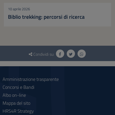
10 aprile 2026
Biblio trekking: percorsi di ricerca
Questionario
e
Condividi su:
social
Amministrazione trasparente
Concorsi e Bandi
Albo on-line
Mappa del sito
HRS4R Strategy