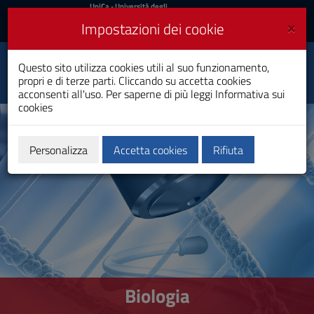
UniCa
UniCa
- Università degli
Studi di Cagliari
e
×
Impostazioni dei cookie
UniCA News
Accedi
Accedi
Questo sito utilizza cookies utili al suo funzionamento,
Biologia
Toggle
propri e di terze parti. Cliccando su accetta cookies
Laurea
navigation
acconsenti all'uso. Per saperne di più leggi
Informativa sui
cookies
Vai
al
Contenuto
Vai
Personalizza
Accetta cookies
Rifiuta
alla
navigazione
del
sito
Vai
al
Footer
Biologia