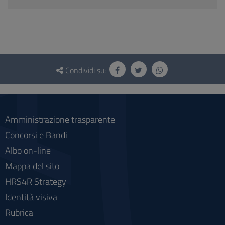
Questionario
e
Condividi su:
social
Amministrazione trasparente
Concorsi e Bandi
Albo on-line
Mappa del sito
HRS4R Strategy
Identità visiva
Rubrica