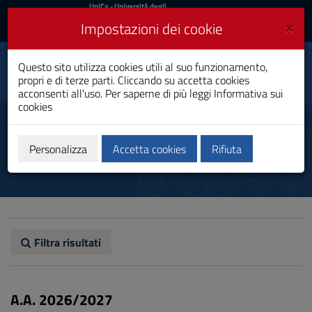
UniCa
UniCa
- Università degli
Studi di Cagliari
e
×
Impostazioni dei cookie
UniCA News
Accedi
Accedi
Questo sito utilizza cookies utili al suo funzionamento,
Biologia
Toggle
propri e di terze parti. Cliccando su accetta cookies
Laurea
navigation
acconsenti all'uso. Per saperne di più leggi
Informativa sui
cookies
Vai
al
Ordinamento didattico
Contenuto
Vai
Personalizza
Accetta cookies
Rifiuta
alla
navigazione
del
sito
Vai
al
Footer
Filtra risultati
A.A. 2026/2027