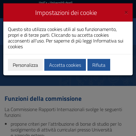
UniCa
UniCa
- Università degli
Studi di Cagliari
e
×
Impostazioni dei cookie
UniCA News
Accedi
Accedi
Questo sito utilizza cookies utili al suo funzionamento,
Biotecnologie
Toggle
propri e di terze parti. Cliccando su accetta cookies
Laurea
navigation
acconsenti all'uso. Per saperne di più leggi
Informativa sui
cookies
Vai
al
Commissione Rapporti
Contenuto
Internazionali
Vai
Personalizza
Accetta cookies
Rifiuta
alla
navigazione
del
sito
Vai
Funzioni della commissione
al
Footer
La Commissione Rapporti Internazionali svolge le seguenti
funzioni:
propone criteri per l’attribuzione di borse di studio per lo
svolgimento di attività curriculari presso Università
e aziende estere;