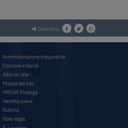
Questionario
e
Condividi su:
social
Amministrazione trasparente
Concorsi e Bandi
Albo on-line
Mappa del sito
HRS4R Strategy
Identità visiva
Rubrica
Note legali
E-Learning