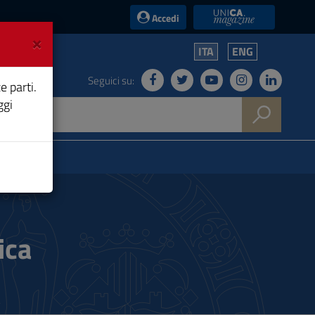
UniCA News
Accedi
×
ITA
ENG
Seguici su:
e parti.
ggi
ica