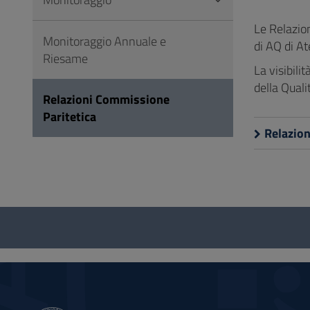
Vai
al
Le Relazion
Monitoraggio Annuale e
Footer
di AQ di A
Riesame
La visibili
della Quali
Relazioni Commissione
Paritetica
Relazion
Questionario
e
social