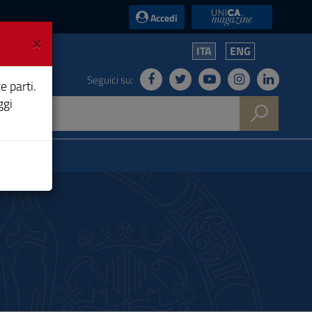
UniCA News
Accedi
×
ITA
ENG
Seguici su:
e parti.
ggi