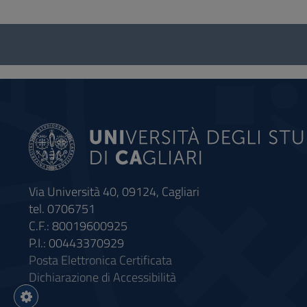
Questionario
e
social
Via Università 40, 09124, Cagliari
tel. 0706751
C.F.: 80019600925
P.I.: 00443370929
Posta Elettronica Certificata
Dichiarazione di Accessibilità
Impostazioni