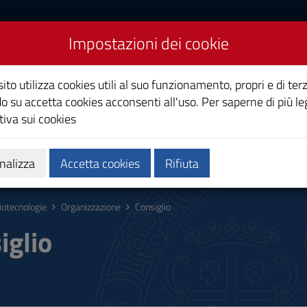
Impostazioni dei cookie
ito utilizza cookies utili al suo funzionamento, propri e di terz
o su accetta cookies acconsenti all'uso. Per saperne di più le
iva sui cookies
Calendari e orari
Qualità e miglioramento
nalizza
Accetta cookies
Rifiuta
iotecnologie
Organizzazione
Consiglio
iglio