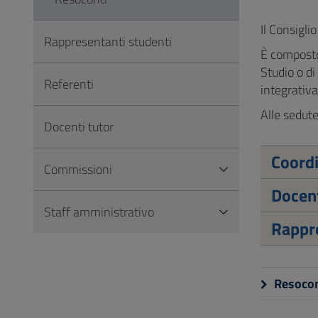
Vai
al
Il Consigli
Rappresentanti studenti
Footer
È composto 
Studio o di
Referenti
integrativa
Alle sedute
Docenti tutor
Coord
Commissioni
Docen
Staff amministrativo
Rappre
Resocon