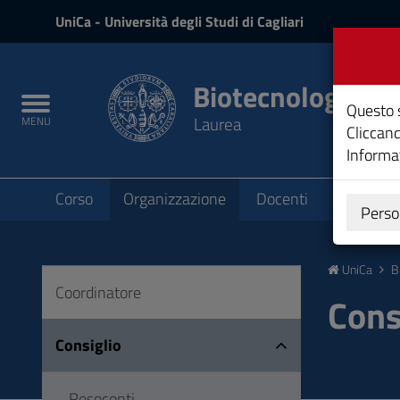
UniCa
UniCa
- Università degli Studi di Cagliari
e
Accedi
Biotecnologie
Toggle
Questo s
Laurea
MENU
navigation
Cliccand
Informat
Submenu
Corso
Organizzazione
Docenti
Didattica
Perso
Vai
al
UniCa
B
Contenuto
Coordinatore
Vai
Cons
alla
navigazione
Consiglio
del
sito
Resoconti