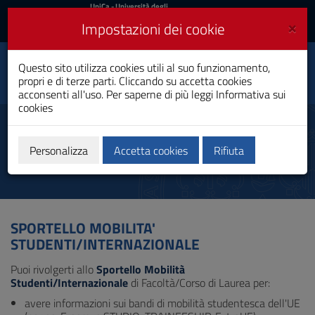
UniCa
UniCa
- Università degli
Studi di Cagliari
e
×
Impostazioni dei cookie
UniCA News
Accedi
Accedi
Questo sito utilizza cookies utili al suo funzionamento,
Medicina e Chirurgia
Toggle
propri e di terze parti. Cliccando su accetta cookies
Laurea Magistrale a Ciclo Unico
navigation
acconsenti all'uso. Per saperne di più leggi
Informativa sui
cookies
Vai
al
Tutor mobilità internazionale
Contenuto
Vai
Personalizza
Accetta cookies
Rifiuta
alla
navigazione
del
sito
Vai
SPORTELLO MOBILITA'
al
STUDENTI/INTERNAZIONALE
Footer
Puoi rivolgerti allo
Sportello Mobilità
Studenti/Internazionale
di Facoltà/Corso di Laurea per:
avere informazioni sui bandi di mobilità studentesca dell'UE