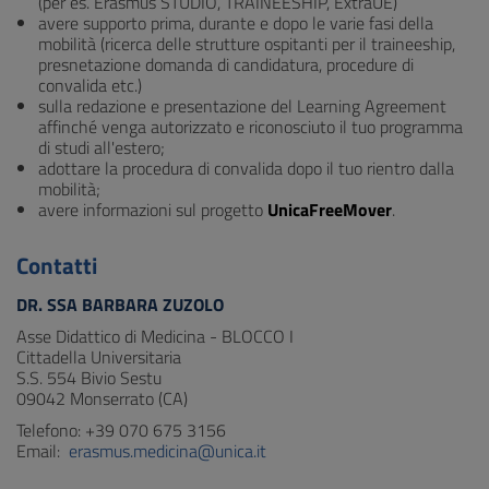
(per es. Erasmus STUDIO, TRAINEESHIP, ExtraUE)
avere supporto prima, durante e dopo le varie fasi della
mobilità (ricerca delle strutture ospitanti per il traineeship,
presnetazione domanda di candidatura, procedure di
convalida etc.)
sulla redazione e presentazione del Learning Agreement
affinché venga autorizzato e riconosciuto il tuo programma
di studi all'estero;
adottare la procedura di convalida dopo il tuo rientro dalla
mobilità;
avere informazioni sul progetto
UnicaFreeMover
.
Contatti
DR. SSA BARBARA ZUZOLO
Asse Didattico di Medicina - BLOCCO I
Cittadella Universitaria
S.S. 554 Bivio Sestu
09042 Monserrato (CA)
Telefono: +39 070 675 3156
Email:
erasmus.medicina@unica.it