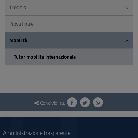
Tirocinio
Prova finale
Mobilità
Tutor mobilità internazionale
Questionario
e
Condividi su:
social
Amministrazione trasparente