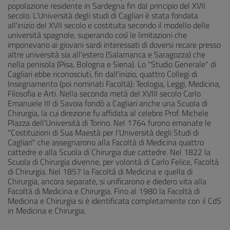
popolazione residente in Sardegna fin dal principio del XVII
secolo. L'Università degli studi di Cagliari è stata fondata
all'inizio del XVII secolo e costituita secondo il modello delle
università spagnole, superando così le limitazioni che
imponevano ai giovani sardi interessati di doversi recare presso
altre università sia all'estero (Salamanca e Saragozza) che
nella penisola (Pisa, Bologna e Siena). Lo "Studio Generale" di
Cagliari ebbe riconosciuti, fin dall'inizio, quattro Collegi di
Insegnamento (poi nominati Facoltà): Teologia, Leggi, Medicina,
Filosofia e Arti. Nella seconda metà del XVIII secolo Carlo
Emanuele III di Savoia fondò a Cagliari anche una Scuola di
Chirurgia, la cui direzione fu affidata al celebre Prof. Michele
Plazza dell'Università di Torino. Nel 1764 furono emanate le
"Costituzioni di Sua Maestà per l'Università degli Studi di
Cagliari" che assegnarono alla Facoltà di Medicina quattro
cattedre e alla Scuola di Chirurgia due cattedre. Nel 1822 la
Scuola di Chirurgia divenne, per volontà di Carlo Felice, Facoltà
di Chirurgia. Nel 1857 la Facoltà di Medicina e quella di
Chirurgia, ancora separate, si unificarono e diedero vita alla
Facoltà di Medicina e Chirurgia. Fino al 1980 la Facoltà di
Medicina e Chirurgia si è identificata completamente con il CdS
in Medicina e Chirurgia.