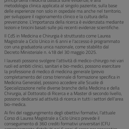
principi della medicina basata sulle evidenze, e alla
metodologia clinica applicata al singolo paziente, sulla base
delle esperienze non solo in ospedale ma anche nel territorio,
per sviluppare il ragionamento clinico e la cultura della
prevenzione. L’importanza della ricerca è evidenziata mediante
lezioni e tirocini basati sulle più recenti evidenze scientifiche.
Il CdS in Medicina e Chirurgia è strutturato come Laurea
Magistrale a Ciclo Unico in 6 anni e l'accesso è programmato
con una graduatoria unica nazionale, come stabilito dal
Decreto Ministeriale n. 418 del 30 maggio 2025.
I laureati possono svolgere l'attività di medico-chirurgo nei vari
ruoli ed ambiti clinici, sanitari e bio-medici, possono esercitare
la professione di medico di medicina generale (previo
completamento del corso triennale di formazione specifica in
Medicina Generale), possono accedere alle Scuole di
Specializzazione nelle diverse branche della Medicina e della
Chirurgia, al Dottorato di Ricerca e a Master di secondo livello,
possono dedicarsi ad attività di ricerca in tutti i settori dell'area
bio-medica.
Ai fini del raggiungimento degli obiettivi formativi, l'attuale
Corso di Laurea Magistrale a Ciclo Unico prevede il
conseguimento di 360 crediti formativi universitari (CFU