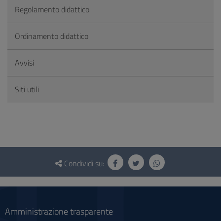
Regolamento didattico
Ordinamento didattico
Avvisi
Siti utili
Questionario
e
Condividi su:
social
Amministrazione trasparente