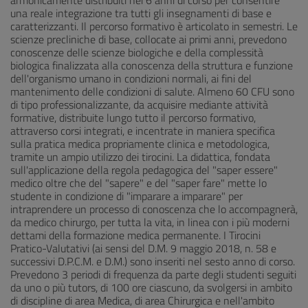
armonicamente distribuiti nei 6 anni di corso per consentire
una reale integrazione tra tutti gli insegnamenti di base e
caratterizzanti. Il percorso formativo è articolato in semestri. Le
scienze precliniche di base, collocate ai primi anni, prevedono
conoscenze delle scienze biologiche e della complessità
biologica finalizzata alla conoscenza della struttura e funzione
dell'organismo umano in condizioni normali, ai fini del
mantenimento delle condizioni di salute. Almeno 60 CFU sono
di tipo professionalizzante, da acquisire mediante attività
formative, distribuite lungo tutto il percorso formativo,
attraverso corsi integrati, e incentrate in maniera specifica
sulla pratica medica propriamente clinica e metodologica,
tramite un ampio utilizzo dei tirocini. La didattica, fondata
sull'applicazione della regola pedagogica del "saper essere"
medico oltre che del "sapere" e del "saper fare" mette lo
studente in condizione di "imparare a imparare" per
intraprendere un processo di conoscenza che lo accompagnerà,
da medico chirurgo, per tutta la vita, in linea con i più moderni
dettami della formazione medica permanente. I Tirocini
Pratico-Valutativi (ai sensi del D.M. 9 maggio 2018, n. 58 e
successivi D.P.C.M. e D.M.) sono inseriti nel sesto anno di corso.
Prevedono 3 periodi di frequenza da parte degli studenti seguiti
da uno o più tutors, di 100 ore ciascuno, da svolgersi in ambito
di discipline di area Medica, di area Chirurgica e nell'ambito