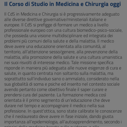
Il Corso di Studio in Medicina e Chirurgia oggi
Il CdS in Medicina e Chirurgia si è progressivamente adeguato
alle diverse direttive governative/ministeriali italiane e
europee. Il CdS si prefigge di formare un medico a livello
professionale europeo con una cultura biomedico-psico-sociale,
che possieda una visione multidisciplinare ed integrata dei
problemi più comuni della salute e della malattia. Il medico
deve avere una educazione orientata alla comunità, al
territorio, all'attenzione sesso/genere, alla prevenzione della
malattia, alla promozione della salute e una cultura umanistica
nei suoi risvolti di interesse medico. Tale missione specifica
risponde in maniera più adeguata alle nuove esigenze di cura e
salute, in quanto centrata non soltanto sulla malattia, ma
soprattutto sull'individuo sano o ammalato, considerato nella
sua globalità di soma e psiche ed inserito nel contesto sociale
avendo pertanto come obiettivo finale il saper curare e
prendersi cura del paziente. La formazione medica così
orientata è il primo segmento di un'educazione che deve
durare nel tempo e accompagnare il medico nella sua
professione. In quest'ottica, sono state calibrate le conoscenze
che il neolaureato deve avere in fase iniziale, dando giusta
importanza all'epidemiologia, all'autoapprendimento, secondo i