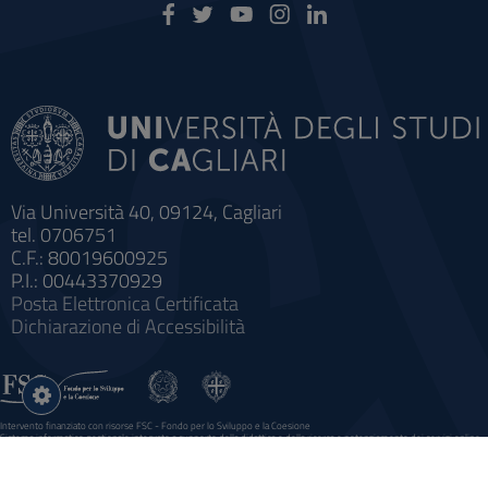
Via Università 40, 09124, Cagliari
tel. 0706751
C.F.: 80019600925
P.I.: 00443370929
Posta Elettronica Certificata
Dichiarazione di Accessibilità
Impostazioni
cookie
Intervento finanziato con risorse FSC - Fondo per lo Sviluppo e la Coesione
Sistema informatico gestionale integrato a supporto della didattica e della ricerca e potenziamento dei servizi online
agli studenti