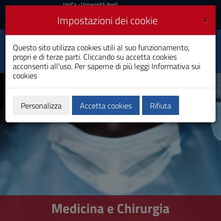
UniCa
UniCa
- Università degli
Studi di Cagliari
e
×
Impostazioni dei cookie
UniCA News
Accedi
Accedi
Questo sito utilizza cookies utili al suo funzionamento,
Medicina e Chirurgia
Toggle
propri e di terze parti. Cliccando su accetta cookies
Laurea Magistrale a Ciclo Unico
navigation
acconsenti all'uso. Per saperne di più leggi
Informativa sui
cookies
Vai
al
Contenuto
Vai
Personalizza
Accetta cookies
Rifiuta
alla
navigazione
del
sito
Vai
al
Footer
Medicina e Chirurgia