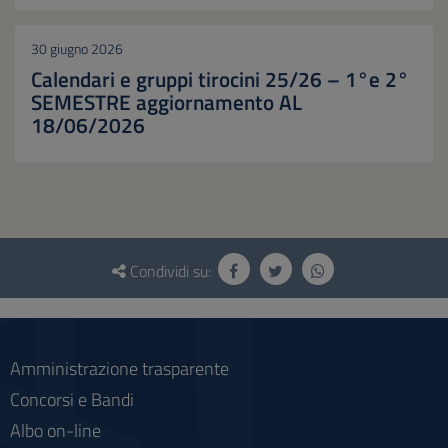
30 giugno 2026
Calendari e gruppi tirocini 25/26 – 1°e 2°
SEMESTRE aggiornamento AL
18/06/2026
Questionario
e
Condividi su:
social
Amministrazione trasparente
Concorsi e Bandi
Albo on-line