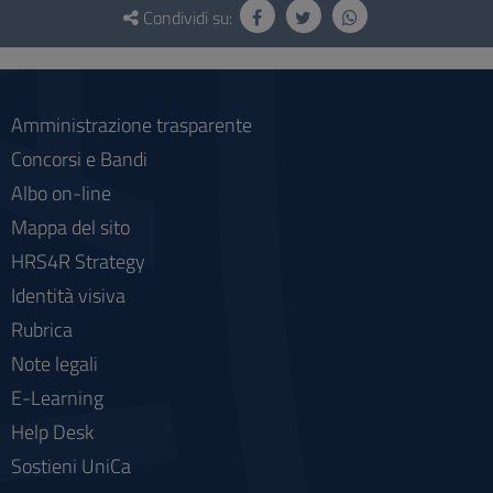
e
Condividi su:
social
Amministrazione trasparente
Concorsi e Bandi
Albo on-line
Mappa del sito
HRS4R Strategy
Identità visiva
Rubrica
Note legali
E-Learning
Help Desk
Sostieni UniCa