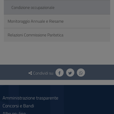
Condizione occupazionale
Monitoraggio Annuale e Riesame
Relazioni Commissione Paritetica
Questionario
e
Condividi su:
social
Amministrazione trasparente
Concorsi e Bandi
Albo on-line