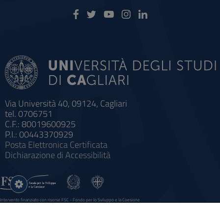
Via Università 40, 09124, Cagliari
tel. 0706751
C.F.: 80019600925
P.I.: 00443370929
Posta Elettronica Certificata
Dichiarazione di Accessibilità
Impostazioni
cookie
Intervento finanziato con risorse FSC - Fondo per lo Sviluppo e la Coesione
Sistema informatico gestionale integrato a supporto della didattica e della ricerca e potenziamento dei servizi online
agli studenti