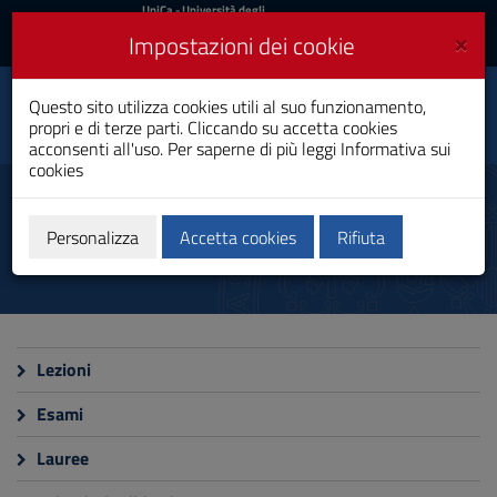
UniCa
UniCa
- Università degli
Studi di Cagliari
e
×
Impostazioni dei cookie
UniCA News
Accedi
Accedi
Questo sito utilizza cookies utili al suo funzionamento,
Scienze Politiche
Toggle
propri e di terze parti. Cliccando su accetta cookies
Laurea
navigation
acconsenti all'uso. Per saperne di più leggi
Informativa sui
cookies
Vai
al
Calendari e orari
Contenuto
Vai
Personalizza
Accetta cookies
Rifiuta
alla
navigazione
del
sito
Vai
al
Lezioni
Footer
Esami
Lauree