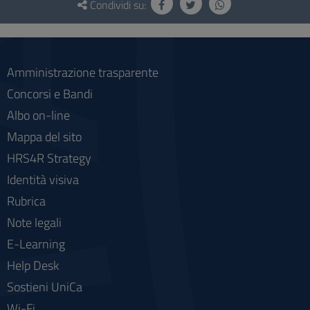
e
Condividi su:
social
Amministrazione trasparente
Concorsi e Bandi
Albo on-line
Mappa del sito
HRS4R Strategy
Identità visiva
Rubrica
Note legali
E-Learning
Help Desk
Sostieni UniCa
Wi-Fi