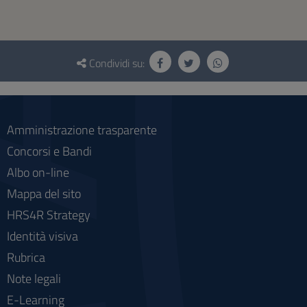
Questionario
e
Condividi su:
social
Amministrazione trasparente
Concorsi e Bandi
Albo on-line
Mappa del sito
HRS4R Strategy
Identità visiva
Rubrica
Note legali
E-Learning