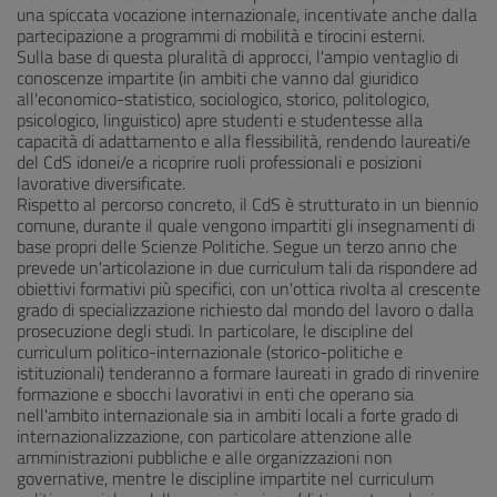
una spiccata vocazione internazionale, incentivate anche dalla
partecipazione a programmi di mobilità e tirocini esterni.
Sulla base di questa pluralità di approcci, l'ampio ventaglio di
conoscenze impartite (in ambiti che vanno dal giuridico
all'economico-statistico, sociologico, storico, politologico,
psicologico, linguistico) apre studenti e studentesse alla
capacità di adattamento e alla flessibilità, rendendo laureati/e
del CdS idonei/e a ricoprire ruoli professionali e posizioni
lavorative diversificate.
Rispetto al percorso concreto, il CdS è strutturato in un biennio
comune, durante il quale vengono impartiti gli insegnamenti di
base propri delle Scienze Politiche. Segue un terzo anno che
prevede un'articolazione in due curriculum tali da rispondere ad
obiettivi formativi più specifici, con un'ottica rivolta al crescente
grado di specializzazione richiesto dal mondo del lavoro o dalla
prosecuzione degli studi. In particolare, le discipline del
curriculum politico-internazionale (storico-politiche e
istituzionali) tenderanno a formare laureati in grado di rinvenire
formazione e sbocchi lavorativi in enti che operano sia
nell'ambito internazionale sia in ambiti locali a forte grado di
internazionalizzazione, con particolare attenzione alle
amministrazioni pubbliche e alle organizzazioni non
governative, mentre le discipline impartite nel curriculum