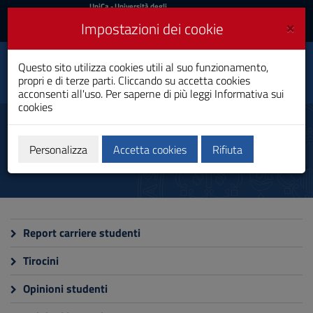
UniCa
UniCa
- Università degli
Studi di Cagliari
e
×
Impostazioni dei cookie
UniCA News
Accedi
Accedi
Economia e Gestione
Questo sito utilizza cookies utili al suo funzionamento,
Toggle
Aziendale
propri e di terze parti. Cliccando su accetta cookies
navigation
Laurea
acconsenti all'uso. Per saperne di più leggi
Informativa sui
cookies
Vai
al
Monitoraggio
Contenuto
Vai
Personalizza
Accetta cookies
Rifiuta
alla
navigazione
del
sito
Vai
al
Report carriere studenti
Footer
Tirocini
Opinioni studenti