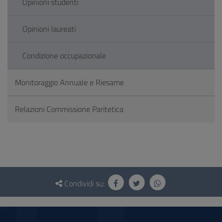
Opinioni studenti
Opinioni laureati
Condizione occupazionale
Monitoraggio Annuale e Riesame
Relazioni Commissione Paritetica
Questionario
e
Condividi su:
social